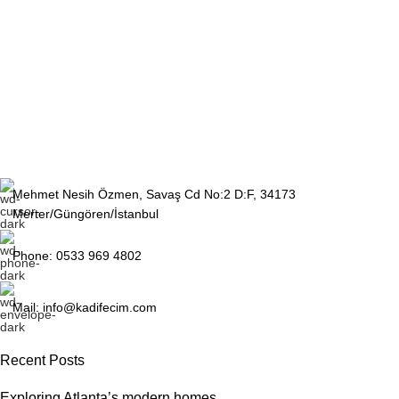
Mehmet Nesih Özmen, Savaş Cd No:2 D:F, 34173
Merter/Güngören/İstanbul
Phone: 0533 969 4802
Mail: info@kadifecim.com
Recent Posts
Exploring Atlanta’s modern homes