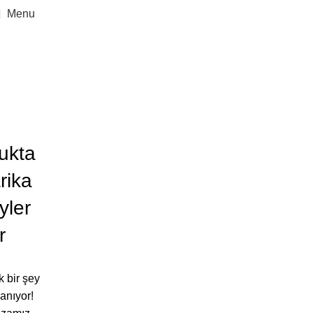
Menu
Accessories
Categories
ukta
rika
yler
r
 bir şey
lanıyor!