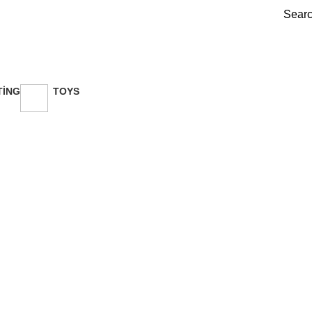
Sear
TING
TOYS
ducts
0 Products