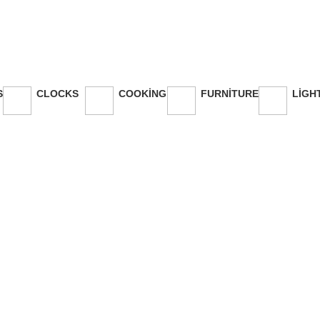
Clocks
S
CLOCKS
COOKING
FURNITURE
LIGH
0 Products
0 Products
0 Products
0 Pro