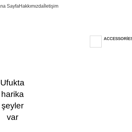
na Sayfa
Hakkımızda
İletişim
ACCESSORIE
10 Products
Ufukta
harika
şeyler
var